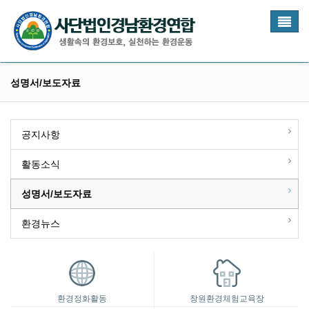
Toggl
naviga
성명서/보도자료
공지사항
활동소식
성명서/보도자료
환경뉴스
환경정화활동
창원환경체험교육장