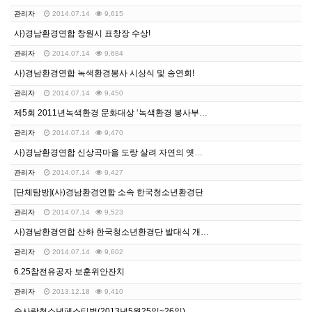
관리자
2014.07.14
9,615
사)경남환경연합 창원시 표창장 수상!
관리자
2014.07.14
9,684
사)경남환경연합 녹색환경봉사 시상식 및 송연회!
관리자
2014.07.14
9,450
제5회 2011년녹색환경 문화대상 ‘녹색환경 봉사부분.…
관리자
2014.07.14
9,470
사)경남환경연합 신상곡마을 도랑 살려 자연의 옛모습 되…
관리자
2014.07.14
9,427
[단체탐방](사)경남환경연합 소속 한국청소년환경단
관리자
2014.07.14
9,523
사)경남환경연합 산하 한국청소년환경단 발대식 개최!
관리자
2014.07.14
9,602
6.25참전유공자 보훈위안잔치
관리자
2013.12.18
9,410
숲사랑청소년페스티벌(2013년5월25일~26일)