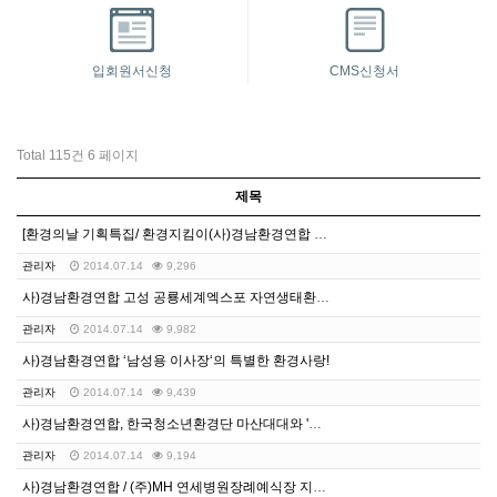
입회원서신청
CMS신청서
Total 115건
6 페이지
제목
[환경의날 기획특집/ 환경지킴이(사)경남환경연합 남성용…
관리자
2014.07.14
9,296
사)경남환경연합 고성 공룡세계엑스포 자연생태환경 견학 …
관리자
2014.07.14
9,982
사)경남환경연합 ‘남성용 이사장‘의 특별한 환경사랑!
관리자
2014.07.14
9,439
사)경남환경연합, 한국청소년환경단 마산대대와 '희망 2…
관리자
2014.07.14
9,194
사)경남환경연합 / (주)MH 연세병원장례예식장 지정 …