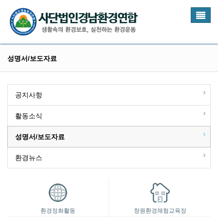
Toggl
naviga
성명서/보도자료
공지사항
활동소식
성명서/보도자료
환경뉴스
환경정화활동
창원환경체험교육장